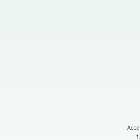
Acce
t