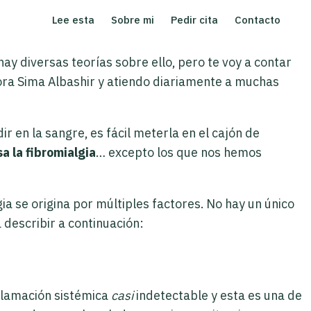
Lee esta
Sobre mi
Pedir cita
Contacto
hay diversas teorías sobre ello, pero te voy a contar
tora Sima Albashir y atiendo diariamente a muchas
 en la sangre, es fácil meterla en el cajón de
a la fibromialgia
… excepto los que nos hemos
gia se origina por múltiples factores. No hay un único
 describir a continuación:
nflamación sistémica
casi
indetectable y esta es una de