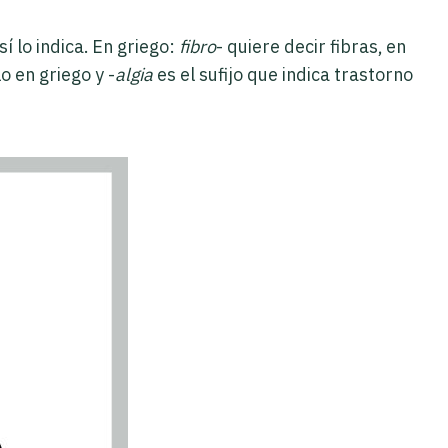
 lo indica. En griego:
fibro
- quiere decir fibras, en
 en griego y -
algia
es el sufijo que indica trastorno