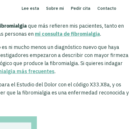
Lee esta
Sobre mi
Pedir cita
Contacto
fibromialgia
que más refieren mis pacientes, tanto en
as personas en
mi consulta de fibromialgia
.
No es ni mucho menos un diagnóstico nuevo que haya
nvestigadores empezaron a describir con mayor firmeza
gico que produce la fibromialgia. Si quieres indagar
omialgia más frecuentes
.
ara el Estudio del Dolor con el código X33.X8a, y os
er que la fibromialgia es una enfermedad reconocida y