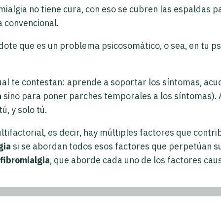
mialgia no tiene cura, con eso se cubren las espaldas 
a convencional.
dote que es un problema psicosomático, o sea, en tu psi
cual te contestan: aprende a soportar los síntomas, ac
a
sino para poner parches temporales a los síntomas).
ú, y solo tú.
tifactorial, es decir, hay múltiples factores que cont
gia
si se abordan todos esos factores que perpetúan s
 fibromialgia
, que aborde cada uno de los factores cau